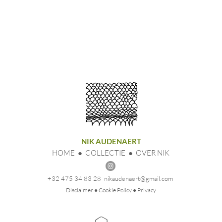
NIK AUDENAERT
HOME
●
COLLECTIE
●
OVER NIK
+32 475 34 83 28
nikaudenaert@gmail.com
Disclaimer
● Cookie Policy
● Privacy