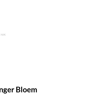
 NIK
nger Bloem
rijs